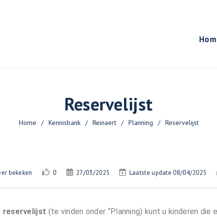
Hom
Reservelijst
Home
/
Kennisbank
/
Reinaert
/
Planning
/
Reservelijst
eer bekeken
0
27/03/2025
Laatste update 08/04/2025
e
r
eservelijst
(te vinden onder “Planning) kunt u kinderen die