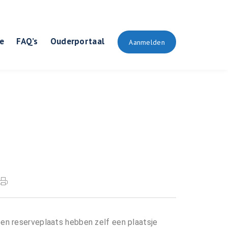
e
FAQ’s
Ouderportaal
Aanmelden
 een reserveplaats hebben zelf een plaatsje