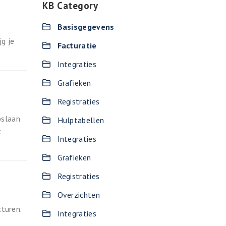
KB Category
Basisgegevens
jg je
Facturatie
Integraties
Grafieken
Registraties
pslaan
Hulptabellen
t
Integraties
Grafieken
Registraties
Overzichten
turen.
Integraties