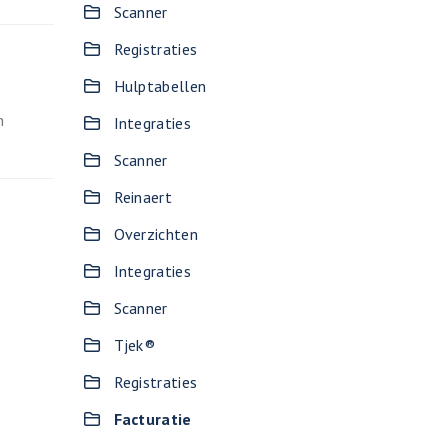
Scanner
Registraties
Hulptabellen
n
Integraties
Scanner
Reinaert
Overzichten
Integraties
Scanner
Tjek®
Registraties
Facturatie