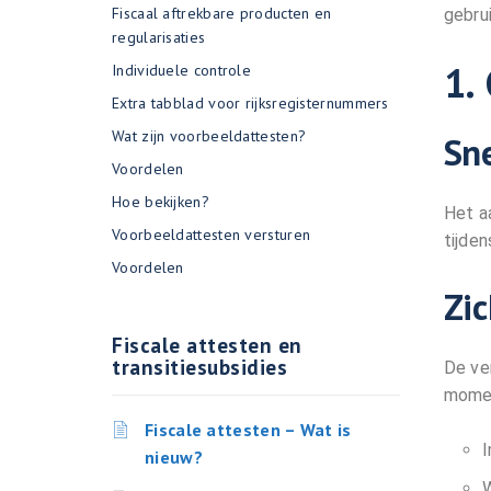
Fiscaal aftrekbare producten en
gebru
regularisaties
1.
Individuele controle
Extra tabblad voor rijksregisternummers
Wat zijn voorbeeldattesten?
Sn
Voordelen
Hoe bekijken?
Het a
Voorbeeldattesten versturen
tijde
Voordelen
Zi
Fiscale attesten en
transitiesubsidies
De ver
momen
Fiscale attesten – Wat is
I
nieuw?
W