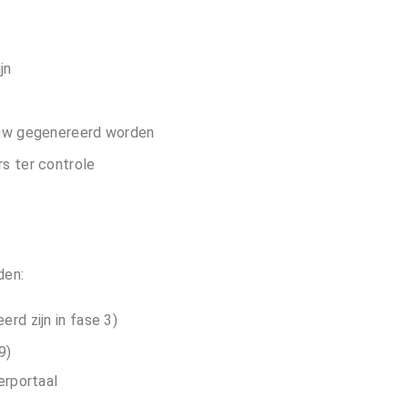
jn
uw gegenereerd worden
s ter controle
den:
erd zijn in fase 3)
9)
erportaal