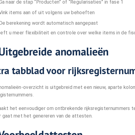
Ga naar de stap “Producten” of “Regularisaties” in fase 1
Vink items aan of uit volgens uw behoeften
De berekening wordt automatisch aangepast
eeft u meer flexibiliteit en controle over welke items in de 
 Uitgebreide anomalieën
tra tabblad voor rijksregistern
nomalieën-overzicht is uitgebreid met een nieuw, aparte kol
registernummers.
aakt het eenvoudiger om ontbrekende rijksregisternummers te 
r gaat met het genereren van de attesten.
 Voorbeeldattesten