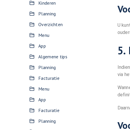
Kinderen
Vo
Planning
Overzichten
U kun
ouder
Menu
App
5.
Algemene tips
Planning
Indie
via h
Facturatie
Wanne
Menu
defin
App
Daarn
Facturatie
Planning
Vo