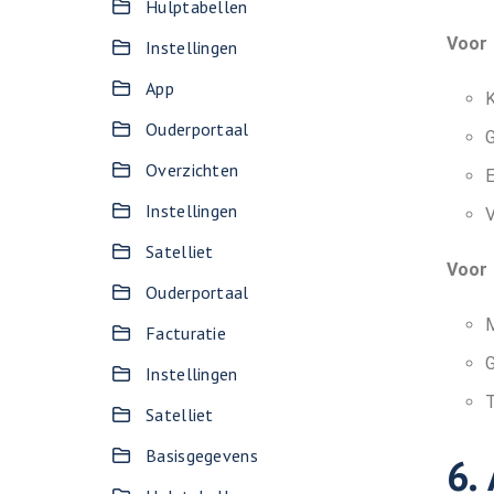
Hulptabellen
Voor
Instellingen
App
K
Ouderportaal
G
Overzichten
E
Instellingen
V
Satelliet
Voor 
Ouderportaal
M
Facturatie
G
Instellingen
T
Satelliet
Basisgegevens
6.