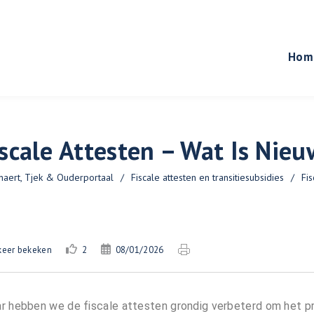
Hom
iscale Attesten – Wat Is Nieu
naert, Tjek & Ouderportaal
/
Fiscale attesten en transitiesubsidies
/
Fis
keer bekeken
2
08/01/2026
aar hebben we de fiscale attesten grondig verbeterd om het pr