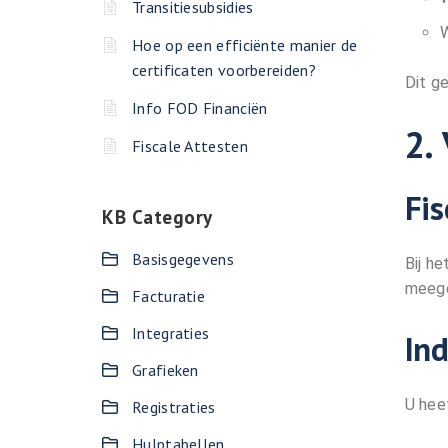
Transitiesubsidies
W
Hoe op een efficiënte manier de
certificaten voorbereiden?
Dit g
Info FOD Financiën
2.
Fiscale Attesten
Fis
KB Category
Basisgegevens
Bij h
meege
Facturatie
Integraties
Ind
Grafieken
U hee
Registraties
Hulptabellen