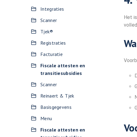
Integraties
Het i
Scanner
volle
Tjek®
Wa
Registraties
Facturatie
Voorb
Fiscale attesten en
transitiesubsidies
D
Scanner
G
Reinaert & Tjek
N
Basisgegevens
G
Menu
Vo
Fiscale attesten en