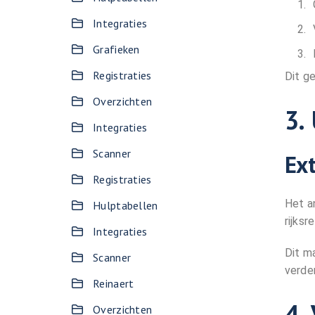
Integraties
Grafieken
Registraties
Dit g
Overzichten
3.
Integraties
Scanner
Ex
Registraties
Het a
Hulptabellen
rijks
Integraties
Dit m
Scanner
verde
Reinaert
4.
Overzichten