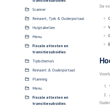
transitiesubsidies
De vo
Scanner
Reinaert, Tjek & Ouderportaal
C
Hulptabellen
Menu
Fiscale attesten en
transitiesubsidies
Ho
Tijdschema's
Reinaert & Ouderportaal
Voorb
Planning
Menu
Fiscale attesten en
Ouder
transitiesubsidies