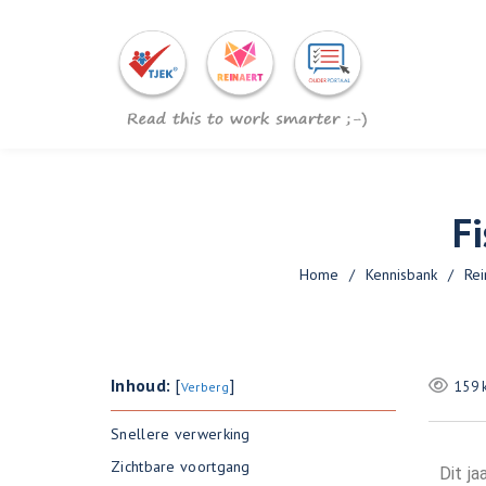
F
Home
/
Kennisbank
/
Rei
Inhoud:
[
]
159 
Verberg
Snellere verwerking
Zichtbare voortgang
Dit j