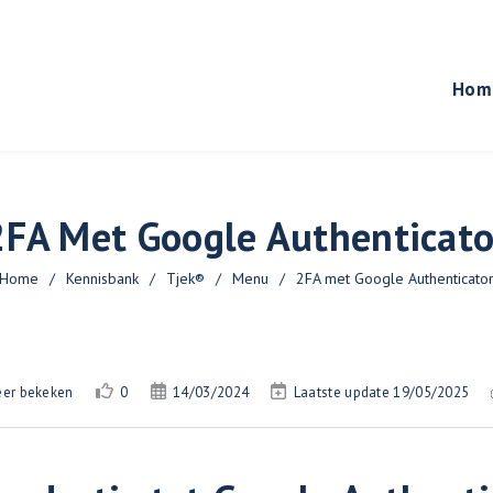
Hom
2FA Met Google Authenticato
Home
/
Kennisbank
/
Tjek®
/
Menu
/
2FA met Google Authenticato
eer bekeken
0
14/03/2024
Laatste update 19/05/2025