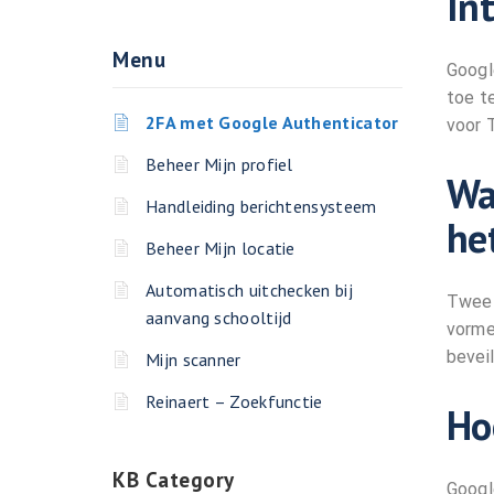
In
Menu
Googl
toe te
2FA met Google Authenticator
voor 
Beheer Mijn profiel
Wa
Handleiding berichtensysteem
he
Beheer Mijn locatie
Automatisch uitchecken bij
Twee-
aanvang schooltijd
vorme
bevei
Mijn scanner
Reinaert – Zoekfunctie
Ho
KB Category
Googl