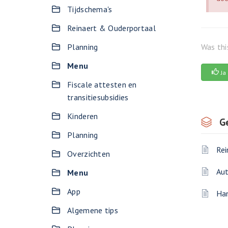
Tijdschema's
Reinaert & Ouderportaal
Was thi
Planning
Menu
Ja
Fiscale attesten en
transitiesubsidies
Kinderen
G
Planning
Rei
Overzichten
Aut
Menu
App
Han
Algemene tips