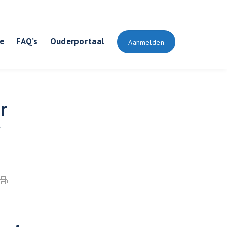
e
FAQ’s
Ouderportaal
Aanmelden
r
r