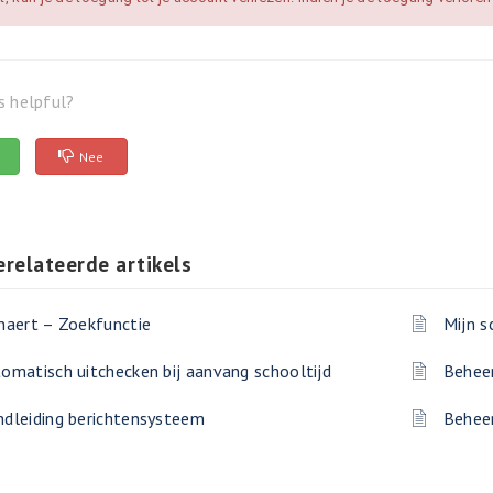
s helpful?
Nee
erelateerde artikels
naert – Zoekfunctie
Mijn s
omatisch uitchecken bij aanvang schooltijd
Beheer
dleiding berichtensysteem
Beheer