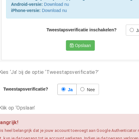
Kies ‘Ja’ bij de optie ‘Tweestapsverificatie?’
Klik op ‘Opslaan’
angrijk!
 is heel belangrijk dat je jouw account toevoegt aan Google Authenticator n
t, kun je de toegang tot je account verliezen. Indien je de toegang verlor